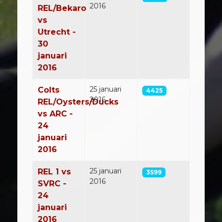
2016
REL/Bekaro
vs
Utrecht -
30
januari
2016
25 januari
Colts
4425
2016
REL/Oysters/Ducks
vs ARC -
24
januari
2016
25 januari
REL 1 vs
3599
2016
SVRC -
24
januari
2016