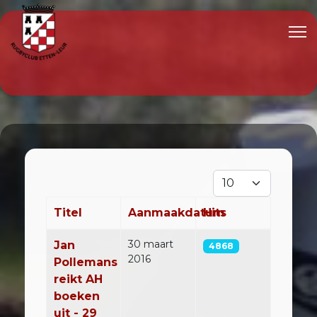
Toon #
Titel
Aanmaakdatum
Hits
Artikelen
30 maart
Jan
4868
2016
Pollemans
reikt AH
boeken
uit - 29