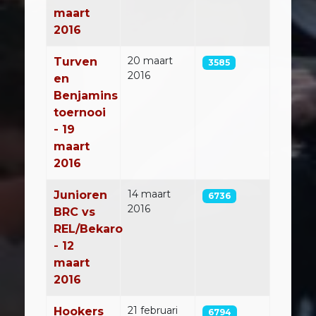
maart
2016
20 maart
Turven
3585
2016
en
Benjamins
toernooi
- 19
maart
2016
14 maart
Junioren
6736
2016
BRC vs
REL/Bekaro
- 12
maart
2016
21 februari
Hookers
6794