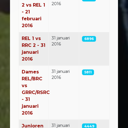
2016
2 vs REL 1
- 21
februari
2016
31 januari
REL 1 vs
6896
2016
RRC 2 - 31
januari
2016
31 januari
Dames
5811
2016
REL/BRC
vs
GRRC/RSRC
- 31
januari
2016
31 januari
Junioren
4449