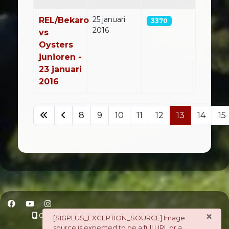
25 januari
REL/Bekaro
3370
2016
vs
Oysters
junioren -
23 januari
2016
8
9
10
11
12
13
14
15
Pagina 13 van 23
×
06 - 21 10 88 97
secretaris@rugbyclubettenleur.nl
danger
[SIGPLUS_EXCEPTION_SOURCE] Image
di, do 18:30 - 21:00 | weekend wedstrijden
source is expected to be a full URL or a