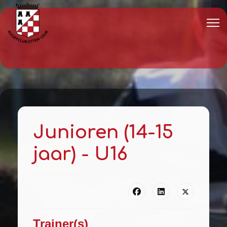
Junioren (14-15
jaar) - U16
Trainer(s)