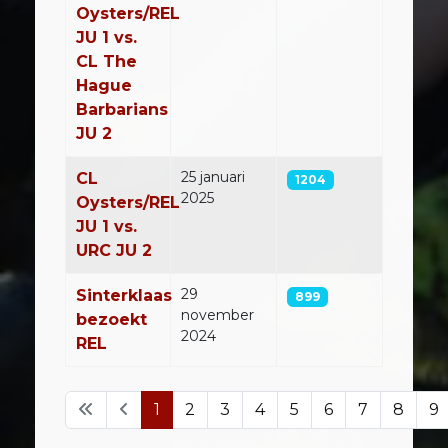
Oysters/REL
JU 1 vs.
CL The
Hague
Barbarians
JU 2
25 januari
CL
1204
2025
Oysters/REL
JU 1 vs.
URC JU 2
29
Sinterklaas
899
november
bezoekt
2024
REL
1
2
3
4
5
6
7
8
9
Pagina 1 van 23