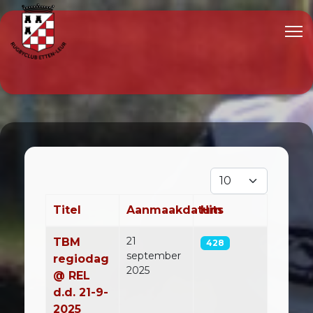
Toon #
Titel
Aanmaakdatum
Hits
Artikelen
21
TBM
428
september
regiodag
2025
@ REL
d.d. 21-9-
2025