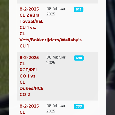
08 februari
8-2-2025
813
2025
CL ZeBra
Tovaal/REL
CU 1 vs.
CL
Vets/Bokkerijders/Wallaby's
CU 1
08 februari
8-2-2025
690
2025
CL
RCT/REL
CO 1 vs.
CL
Dukes/RCE
CO 2
08 februari
8-2-2025
733
2025
CL