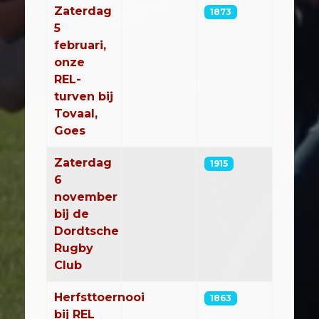
Zaterdag
1873
5
februari,
onze
REL-
turven bij
Tovaal,
Goes
Zaterdag
1915
6
november
bij de
Dordtsche
Rugby
Club
Herfsttoernooi
1863
bij REL