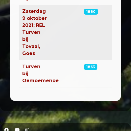
Zaterdag
1880
9 oktober
2021; REL
Turven
bij
Tovaal,
Goes
Turven
1863
bij
Oemoemenoe