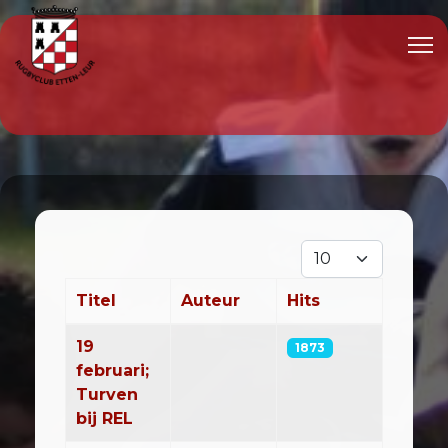
Toon #
Titel
Auteur
Hits
Artikelen
19
1873
februari;
Turven
bij REL