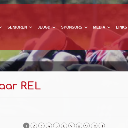
SENIOREN
JEUGD
SPONSORS
MEDIA
LINKS
jaar REL
1
2
3
4
5
6
7
8
9
10
11