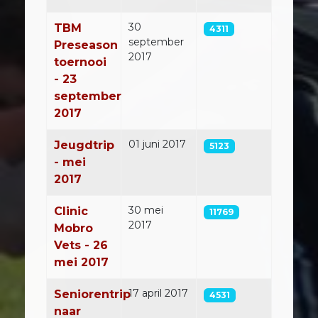
30
TBM
4311
september
Preseason
2017
toernooi
- 23
september
2017
01 juni 2017
Jeugdtrip
5123
- mei
2017
30 mei
Clinic
11769
2017
Mobro
Vets - 26
mei 2017
17 april 2017
Seniorentrip
4531
naar