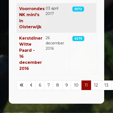
03 april
Voorrondes
5572
2017
NK mini's
in
Oisterwijk
26
Kerstdiner
6275
december
Witte
2016
Paard -
16
december
2016
6
7
8
9
10
11
12
13
Pagina 11 van 23