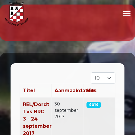
Toon #
Titel
Aanmaakdatum
Hits
Artikelen
30
REL/Dordt
4014
september
1 vs BRC
2017
3 - 24
september
2017