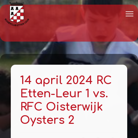
14 april 2024 RC
Etten-Leur 1 vs.
RFC Oisterwijk
Oysters 2