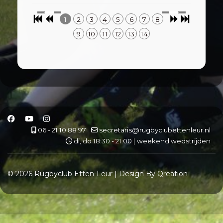
1
2
3
4
5
6
7
8
9
10
11
12
13
14
06 - 21 10 88 97
secretaris@rugbyclubettenleur.nl
di, do 18:30 - 21:00 | weekend wedstrijden
© 2026 Rugbyclub Etten-Leur | Design By Qreation