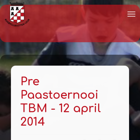
Pre
Paastoernooi
TBM - 12 april
2014