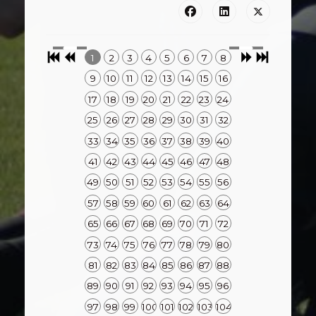
1
2
3
4
5
6
7
8
9
10
11
12
13
14
15
16
17
18
19
20
21
22
23
24
25
26
27
28
29
30
31
32
33
34
35
36
37
38
39
40
41
42
43
44
45
46
47
48
49
50
51
52
53
54
55
56
57
58
59
60
61
62
63
64
65
66
67
68
69
70
71
72
73
74
75
76
77
78
79
80
81
82
83
84
85
86
87
88
89
90
91
92
93
94
95
96
97
98
99
100
101
102
103
104