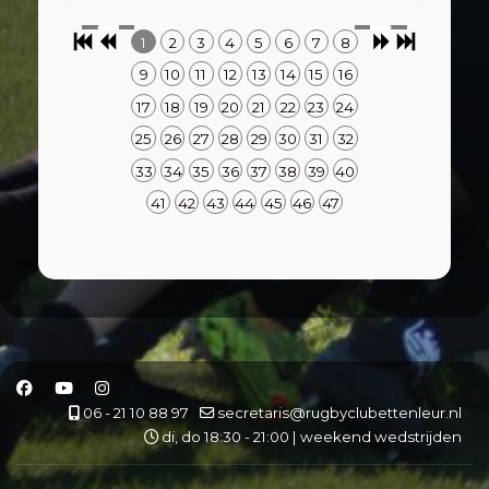
1
2
3
4
5
6
7
8
9
10
11
12
13
14
15
16
17
18
19
20
21
22
23
24
25
26
27
28
29
30
31
32
33
34
35
36
37
38
39
40
41
42
43
44
45
46
47
06 - 21 10 88 97
secretaris@rugbyclubettenleur.nl
di, do 18:30 - 21:00 | weekend wedstrijden