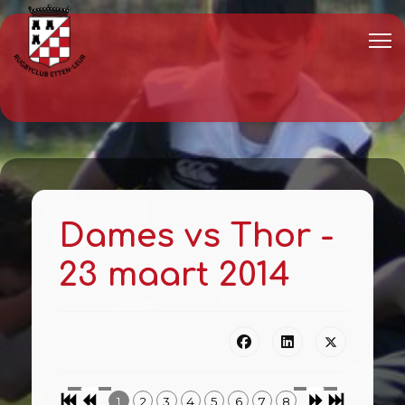
Dames vs Thor -
23 maart 2014
1
2
3
4
5
6
7
8