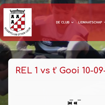
DE CLUB
LIDMAATSCHAP
REL 1 vs t' Gooi 10-09