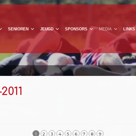
SENIOREN
JEUGD
SPONSORS
MEDIA
LINKS
-2011
1
2
3
4
5
6
7
8
9