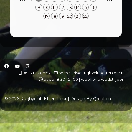
9
10
11
12
13
14
15
16
17
18
19
20
21
22
06 - 21 10 88 97
secretaris@rugbyclubettenleur.nl
di, do 18:30 - 21:00 | weekend wedstrijden
© 2026 Rugbyclub Etten-Leur | Design By Qreation