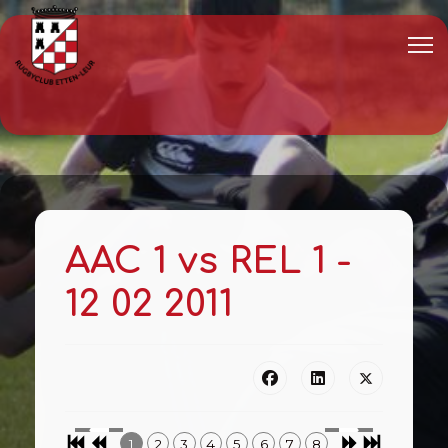
AAC 1 vs REL 1 -
12 02 2011
1
2
3
4
5
6
7
8