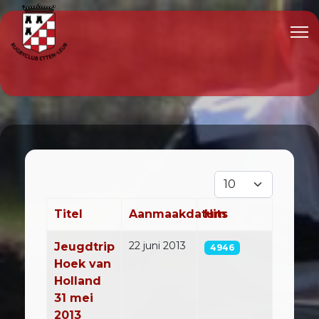
Toon #
Titel
Aanmaakdatum
Hits
Artikelen
22 juni 2013
Jeugdtrip
4946
Hoek van
Holland
31 mei
2013