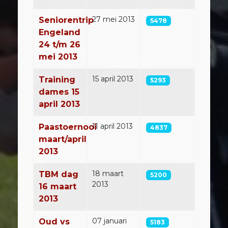
27 mei 2013
Seniorentrip
5478
Engeland
24 t/m 26
mei 2013
15 april 2013
Training
5293
dames 15
april 2013
11 april 2013
Paastoernooi
4837
maart/april
2013
18 maart
TBM dag
5200
2013
16 maart
2013
07 januari
Oud vs
5183