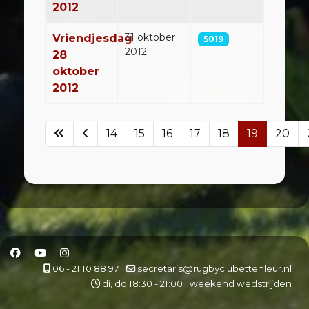
2012
31 oktober
Vriendjesdag
5019
2012
28
oktober
2012
14
15
16
17
18
19
20
Pagina 19 van 23
06 - 21 10 88 97
secretaris@rugbyclubettenleur.nl
di, do 18:30 - 21:00 | weekend wedstrijden