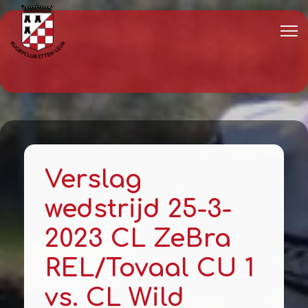
Verslag
wedstrijd 25-3-
2023 CL ZeBra
REL/Tovaal CU 1
vs. CL Wild