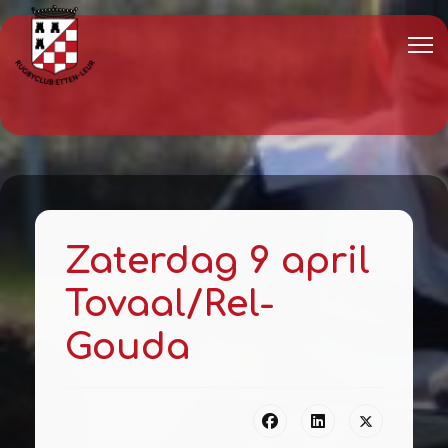
Zaterdag 9 april
Tovaal/Rel-
Gouda