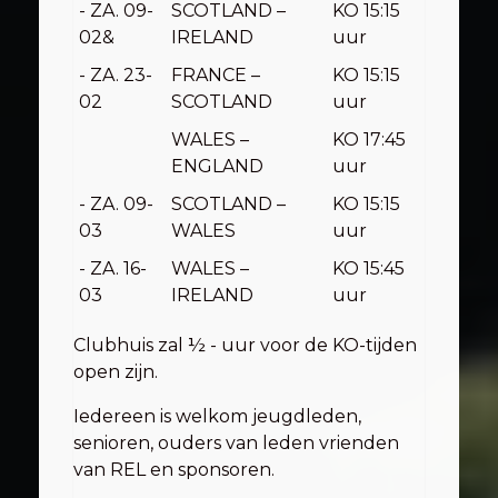
- ZA. 09-
SCOTLAND –
KO 15:15
02&
IRELAND
uur
- ZA. 23-
FRANCE –
KO 15:15
02
SCOTLAND
uur
WALES –
KO 17:45
ENGLAND
uur
- ZA. 09-
SCOTLAND –
KO 15:15
03
WALES
uur
- ZA. 16-
WALES –
KO 15:45
03
IRELAND
uur
Clubhuis zal ½ - uur voor de KO-tijden
open zijn.
Iedereen is welkom jeugdleden,
senioren, ouders van leden vrienden
van REL en sponsoren.