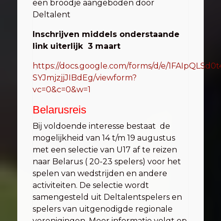
een broodje aangeboden door
Deltalent
Inschrijven middels onderstaande
link uiterlijk 3 maart
https://docs.google.com/forms/d/e/1FAIpQLS
SYJmjzjjJIBdEg/viewform?
vc=0&c=0&w=1
Belarusreis
Bij voldoende interesse bestaat de
mogelijkheid van 14 t/m 19 augustus
met een selectie van U17 af te reizen
naar Belarus ( 20-23 spelers) voor het
spelen van wedstrijden en andere
activiteiten. De selectie wordt
samengesteld uit Deltalentspelers en
spelers van uitgenodigde regionale
verenigingen. Meer informatie volgt op