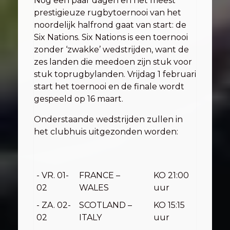
Nog een paar dagen en het meest
prestigieuze rugbytoernooi van het
noordelijk halfrond gaat van start: de
Six Nations. Six Nations is een toernooi
zonder ‘zwakke’ wedstrijden, want de
zes landen die meedoen zijn stuk voor
stuk toprugbylanden. Vrijdag 1 februari
start het toernooi en de finale wordt
gespeeld op 16 maart.
Onderstaande wedstrijden zullen in
het clubhuis uitgezonden worden:
- VR. 01-
FRANCE –
KO 21:00
02
WALES
uur
- ZA. 02-
SCOTLAND –
KO 15:15
02
ITALY
uur