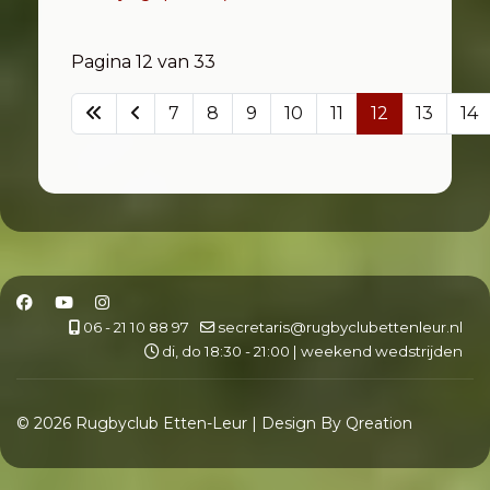
Pagina 12 van 33
7
8
9
10
11
12
13
14
06 - 21 10 88 97
secretaris@rugbyclubettenleur.nl
di, do 18:30 - 21:00 | weekend wedstrijden
© 2026 Rugbyclub Etten-Leur | Design By Qreation