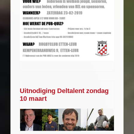
Uitnodiging Deltalent zondag
10 maart